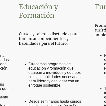
Educación y
Tur
Formación
Promo
turíst
Cursos y talleres diseñados para
ambie
fomentar conocimientos y
habilidades para el futuro.
ría
N
izadas
s
lidad
Ofrecemos programas de
c
ción.
educación y formación que
r
equipan a individuos y equipos
n
con las habilidades necesarias
para liderar y gestionar con un
tus
enfoque sostenible.
a que
t
mente
q
Desde seminarios hasta cursos
c
lo en
intensivos, cada opción está
i