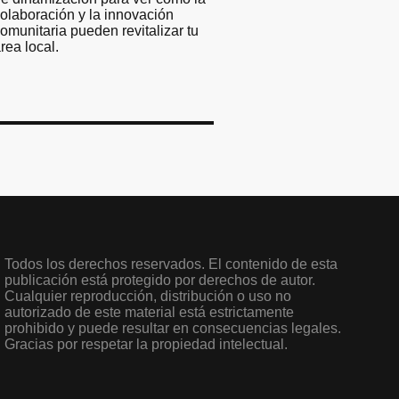
olaboración y la innovación
omunitaria pueden revitalizar tu
rea local.
Todos los derechos reservados. El contenido de esta
publicación está protegido por derechos de autor.
Cualquier reproducción, distribución o uso no
autorizado de este material está estrictamente
prohibido y puede resultar en consecuencias legales.
Gracias por respetar la propiedad intelectual.