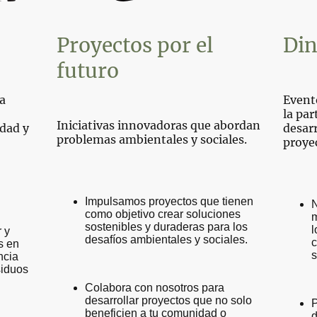
Proyectos por el
Di
futuro
a
Event
la par
Iniciativas innovadoras que abordan
idad y
desarr
problemas ambientales y sociales.
proye
Impulsamos proyectos que tienen
N
como objetivo crear soluciones
m
sostenibles y duraderas para los
l
 y
desafíos ambientales y sociales.
c
s en
s
ncia
siduos
Colabora con nosotros para
desarrollar proyectos que no solo
P
beneficien a tu comunidad o
d