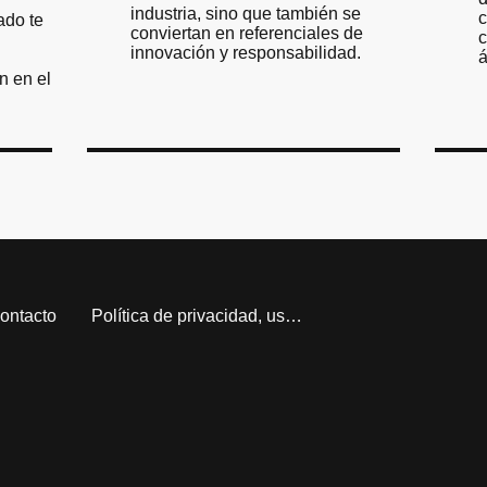
industria, sino que también se
c
ado te
conviertan en referenciales de
c
innovación y responsabilidad.
á
n en el
ontacto
Política de privacidad, uso y Aviso Legal